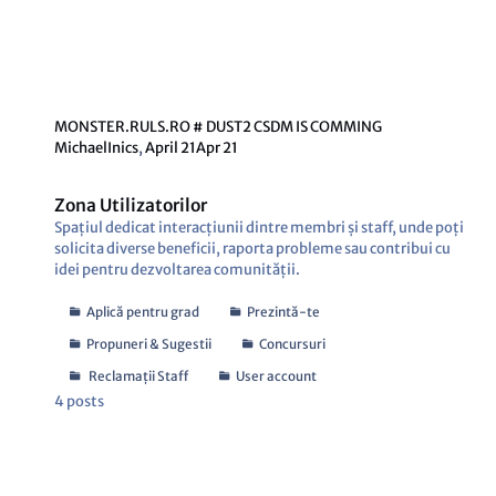
MONSTER.RULS.RO # DUST2 CSDM IS COMMING
MichaelInics
,
April 21
Apr 21
Zona Utilizatorilor
Spațiul dedicat interacțiunii dintre membri și staff, unde poți
solicita diverse beneficii, raporta probleme sau contribui cu
idei pentru dezvoltarea comunității.
Aplică pentru grad
Prezintă-te
Propuneri & Sugestii
Concursuri
Reclamații Staff
User account
4
posts