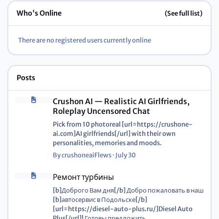
Who's Online
(See full list)
There are no registered users currently online
Posts
Crushon AI — Realistic AI Girlfriends,
Roleplay Uncensored Chat
Pick from 10 photoreal [url=https://crushone-
ai.com]AI girlfriends[/url] with their own
personalities, memories and moods.
By
crushoneaiFlews
·
July 30
Ремонт турбины
[b]Доброго Вам дня[/b] Добро пожаловать в наш
[b]автосервис в Подольске[/b]
[url=https://diesel-auto-plus.ru/]Diesel Auto
Plus[/url]! Готовы предложить