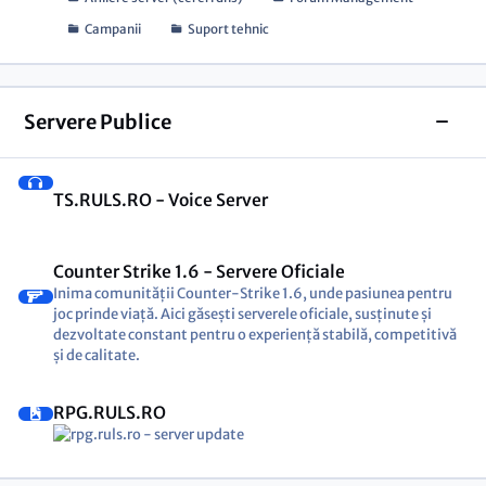
Campanii
Suport tehnic
Servere Publice
Toggl
TS.RULS.RO - Voice Server
Counter Strike 1.6 - Servere Oficiale
Inima comunității Counter-Strike 1.6, unde pasiunea pentru
joc prinde viață. Aici găsești serverele oficiale, susținute și
dezvoltate constant pentru o experiență stabilă, competitivă
și de calitate.
RPG.RULS.RO