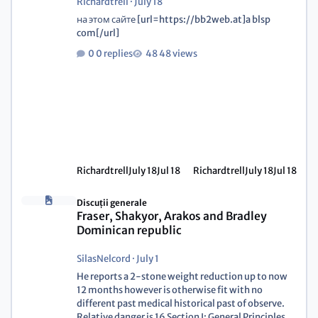
Richardtrell
·
July 18
на этом сайте [url=https://bb2web.at]a blsp
com[/url]
0 replies
48 views
Richardtrell
July 18
Jul 18
Richardtrell
July 18
Jul 18
Discuții generale
Fraser, Shakyor, Arakos and Bradley
Dominican republic
SilasNelcord
·
July 1
He reports a 2-stone weight reduction up to now
12 months however is otherwise fit with no
different past medical historical past of observe.
Relative danger is 16 Section I: General Principles