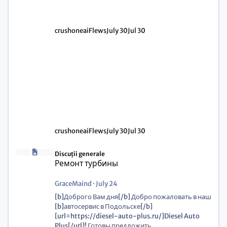
crushoneaiFlews
July 30
Jul 30
crushoneaiFlews
July 30
Jul 30
Discuții generale
Ремонт турбины
GraceMaind
·
July 24
[b]Доброго Вам дня[/b] Добро пожаловать в наш
[b]автосервис в Подольске[/b]
[url=https://diesel-auto-plus.ru/]Diesel Auto
Plus[/url]! Готовы предложить