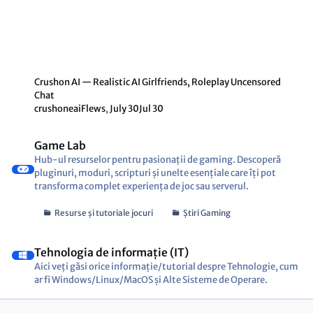
Crushon AI — Realistic AI Girlfriends, Roleplay Uncensored
Chat
crushoneaiFlews
,
July 30
Jul 30
Game Lab
Hub-ul resurselor pentru pasionații de gaming. Descoperă
pluginuri, moduri, scripturi și unelte esențiale care îți pot
transforma complet experiența de joc sau serverul.
Resurse și tutoriale jocuri
Știri Gaming
Tehnologia de informație (IT)
Aici veți găsi orice informație/tutorial despre Tehnologie, cum
ar fi Windows/Linux/MacOS și Alte Sisteme de Operare.