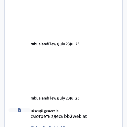
rabuaiandFlews
July 23
Jul 23
rabuaiandFlews
July 23
Jul 23
Discuții generale
смотреть здесь bb2web at