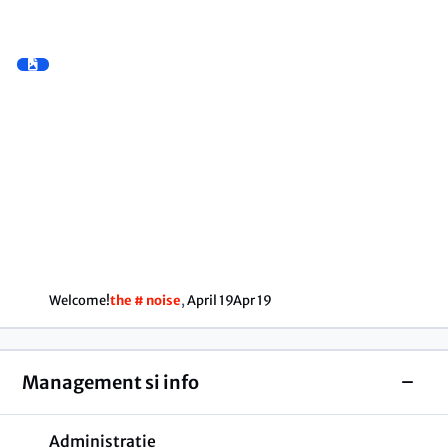
Welcome!
the # noise
,
April 19
Apr 19
Management si info
Toggl
Administrație