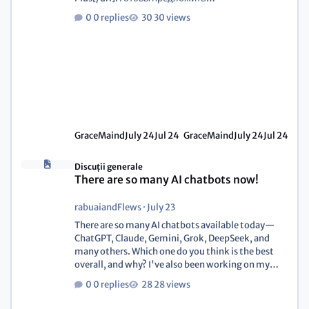
высококачественные услуги по ремонту и
0 replies
30 views
обслуживанию вашего автомобиля.
[url=https://diesel-auto-plus.ru/mar/audi-v-
podolske][u][b]ТО Audi[/b][/u][/url]
[url=https://diesel-auto-plus.ru/remont-
dizeley/all][u][b]ТО Дизелей[/b][/u][/url]
[url=https://diesel-auto-plus.ru/sistema-
ohlazhdeniya-dvs/zamena-patrubkov][u]
[b]Замена патрубков А
GraceMaind
July 24
Jul 24
GraceMaind
July 24
Jul 24
Discuții generale
There are so many AI chatbots now!
rabuaiandFlews
·
July 23
There are so many AI chatbots available today—
ChatGPT, Claude, Gemini, Grok, DeepSeek, and
many others. Which one do you think is the best
overall, and why? I've also been working on my
own AI chat project and would really appreciate
0 replies
28 views
your feedback: https://rabu-ai.org