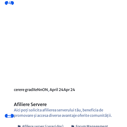
cerere grad
XeNnON
,
April 24
Apr 24
Afiliere Servere
Aici poți solicita afilierea serverului tău, beneficia de
promovare și accesa diverse avantaje oferite comunității.
Afiliere server (cereri dns)
Forum Management