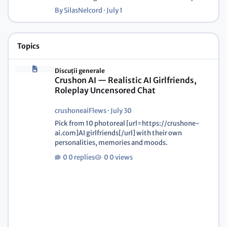
By
SilasNelcord
·
July 1
Topics
Discuții generale
Crushon AI — Realistic AI Girlfriends,
Roleplay Uncensored Chat
crushoneaiFlews
·
July 30
Pick from 10 photoreal [url=https://crushone-
ai.com]AI girlfriends[/url] with their own
personalities, memories and moods.
0 replies
0 views