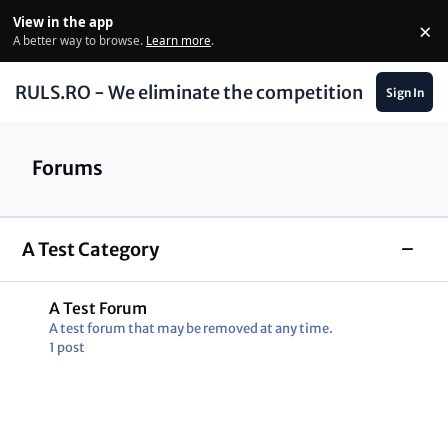
Skip to content
View in the app
×
Di
A better way to browse.
Learn more
.
RULS.RO - We eliminate the competition
Sign In
Forums
A Test Category
Toggl
A Test Forum
A test forum that may be removed at any time.
1
post