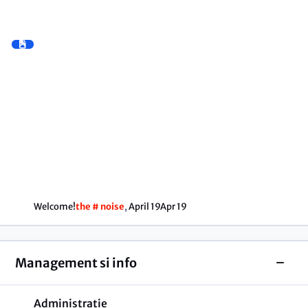
Welcome!
the # noise
,
April 19
Apr 19
Management si info
Toggl
Administrație