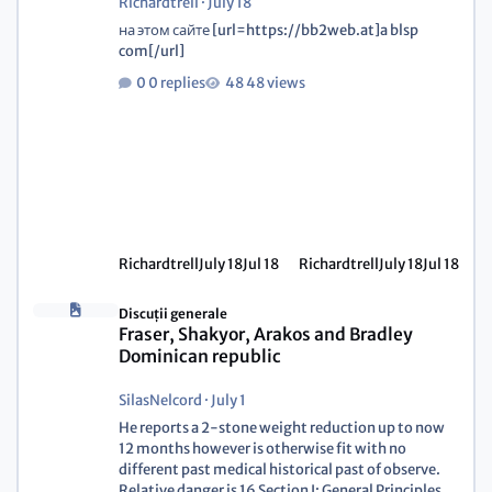
Richardtrell
·
July 18
на этом сайте [url=https://bb2web.at]a blsp
com[/url]
0 replies
48 views
Richardtrell
July 18
Jul 18
Richardtrell
July 18
Jul 18
Discuții generale
Fraser, Shakyor, Arakos and Bradley
Dominican republic
SilasNelcord
·
July 1
He reports a 2-stone weight reduction up to now
12 months however is otherwise fit with no
different past medical historical past of observe.
Relative danger is 16 Section I: General Principles