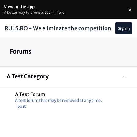
Skip to content
View in the app
×
Di
A better way to browse.
Learn more
.
RULS.RO - We eliminate the competition
Sign In
Forums
A Test Category
Toggl
A Test Forum
A test forum that may be removed at any time.
1
post