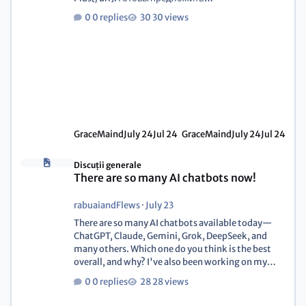
высококачественные услуги по ремонту и
0 replies
30 views
обслуживанию вашего автомобиля.
[url=https://diesel-auto-plus.ru/mar/audi-v-
podolske][u][b]ТО Audi[/b][/u][/url]
[url=https://diesel-auto-plus.ru/remont-
dizeley/all][u][b]ТО Дизелей[/b][/u][/url]
[url=https://diesel-auto-plus.ru/sistema-
ohlazhdeniya-dvs/zamena-patrubkov][u]
[b]Замена патрубков А
GraceMaind
July 24
Jul 24
GraceMaind
July 24
Jul 24
Discuții generale
There are so many AI chatbots now!
rabuaiandFlews
·
July 23
There are so many AI chatbots available today—
ChatGPT, Claude, Gemini, Grok, DeepSeek, and
many others. Which one do you think is the best
overall, and why? I've also been working on my
own AI chat project and would really appreciate
0 replies
28 views
your feedback: https://rabu-ai.org