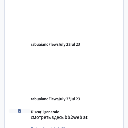
rabuaiandFlews
July 23
Jul 23
rabuaiandFlews
July 23
Jul 23
Discuții generale
смотреть здесь bb2web at