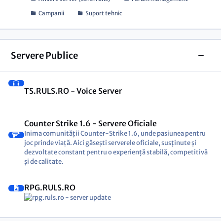
Campanii
Suport tehnic
Servere Publice
Toggl
TS.RULS.RO - Voice Server
Counter Strike 1.6 - Servere Oficiale
Inima comunității Counter-Strike 1.6, unde pasiunea pentru
joc prinde viață. Aici găsești serverele oficiale, susținute și
dezvoltate constant pentru o experiență stabilă, competitivă
și de calitate.
RPG.RULS.RO