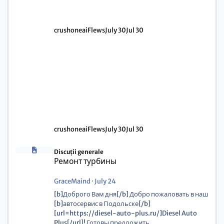
crushoneaiFlews
July 30
Jul 30
crushoneaiFlews
July 30
Jul 30
Discuții generale
Ремонт турбины
GraceMaind
·
July 24
[b]Доброго Вам дня[/b] Добро пожаловать в наш
[b]автосервис в Подольске[/b]
[url=https://diesel-auto-plus.ru/]Diesel Auto
Plus[/url]! Готовы предложить