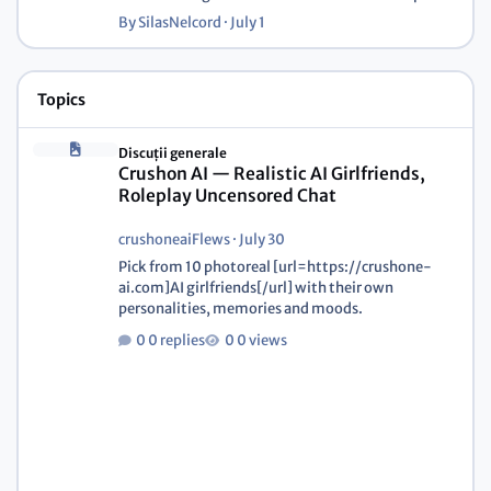
By
SilasNelcord
·
July 1
Topics
Discuții generale
Crushon AI — Realistic AI Girlfriends,
Roleplay Uncensored Chat
crushoneaiFlews
·
July 30
Pick from 10 photoreal [url=https://crushone-
ai.com]AI girlfriends[/url] with their own
personalities, memories and moods.
0 replies
0 views