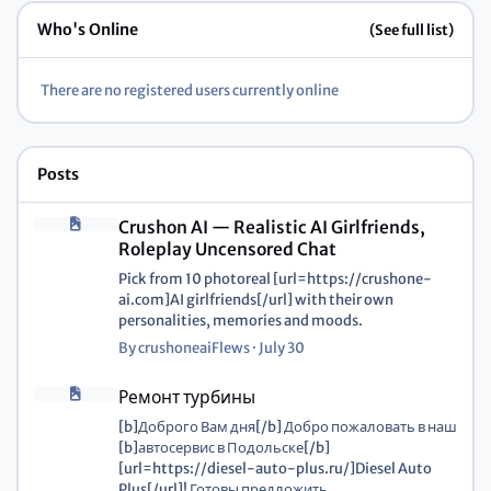
Who's Online
(See full list)
There are no registered users currently online
Posts
Crushon AI — Realistic AI Girlfriends,
Roleplay Uncensored Chat
Pick from 10 photoreal [url=https://crushone-
ai.com]AI girlfriends[/url] with their own
personalities, memories and moods.
By
crushoneaiFlews
·
July 30
Ремонт турбины
[b]Доброго Вам дня[/b] Добро пожаловать в наш
[b]автосервис в Подольске[/b]
[url=https://diesel-auto-plus.ru/]Diesel Auto
Plus[/url]! Готовы предложить