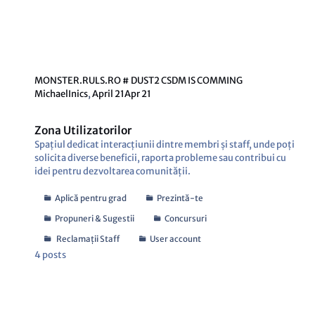
MONSTER.RULS.RO # DUST2 CSDM IS COMMING
MichaelInics
,
April 21
Apr 21
Zona Utilizatorilor
Spațiul dedicat interacțiunii dintre membri și staff, unde poți
solicita diverse beneficii, raporta probleme sau contribui cu
idei pentru dezvoltarea comunității.
Aplică pentru grad
Prezintă-te
Propuneri & Sugestii
Concursuri
Reclamații Staff
User account
4
posts