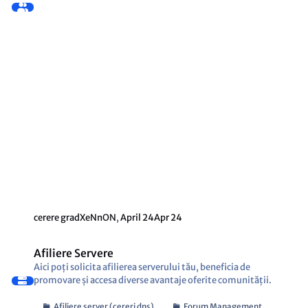
cerere grad
XeNnON
,
April 24
Apr 24
Afiliere Servere
Aici poți solicita afilierea serverului tău, beneficia de
promovare și accesa diverse avantaje oferite comunității.
Afiliere server (cereri dns)
Forum Management