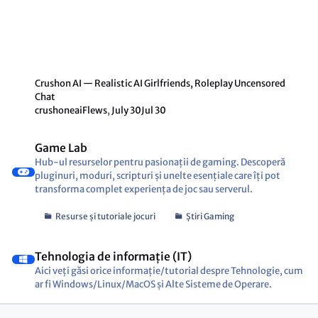
Crushon AI — Realistic AI Girlfriends, Roleplay Uncensored
Chat
crushoneaiFlews
,
July 30
Jul 30
Game Lab
Hub-ul resurselor pentru pasionații de gaming. Descoperă
pluginuri, moduri, scripturi și unelte esențiale care îți pot
transforma complet experiența de joc sau serverul.
Resurse și tutoriale jocuri
Știri Gaming
Tehnologia de informație (IT)
Aici veți găsi orice informație/tutorial despre Tehnologie, cum
ar fi Windows/Linux/MacOS și Alte Sisteme de Operare.